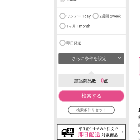
ワンデー 1day
2週間 2week
1ヶ月 1month
即日発送
さらに条件を設定
0
該当商品数
点
検索する
検索条件リセット