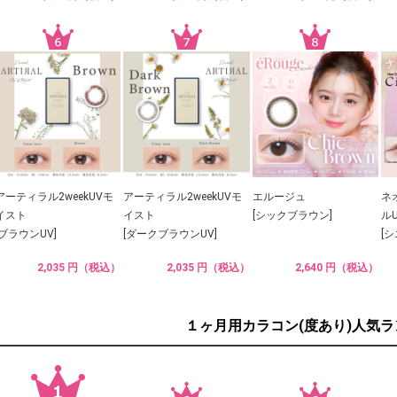
アーティラル2weekUVモ
アーティラル2weekUVモ
エルージュ
ネ
イスト
イスト
[シックブラウン]
ル
[ブラウンUV]
[ダークブラウンUV]
[
2,035 円（税込）
2,035 円（税込）
2,640 円（税込）
１ヶ月用カラコン(度あり)人気