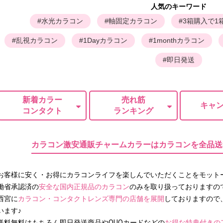
人気のキーワード
#水光カラコン
#軸固定カラコン
#3箱購入で1
#乱視カラコン
#1Dayカラコン
#1monthカラコン
#即日発送
新着カラー
売れ筋
キャ
コンタクト
ランキング
カラコン激安通販チャームカラーはカラコンを全品送
お客様に安く・お得にカラコンライフを楽しんでいただくことをモット
働省承認済の
安全な国内正規品のカラコン
のみを取り扱っておりますの
西宮に
カラコン・コンタクトレンズ専門の店舗を展開
しておりますので
います♪
送料無料はもちろん即日発送商品やQUOカードなどの
お得な特典付きの