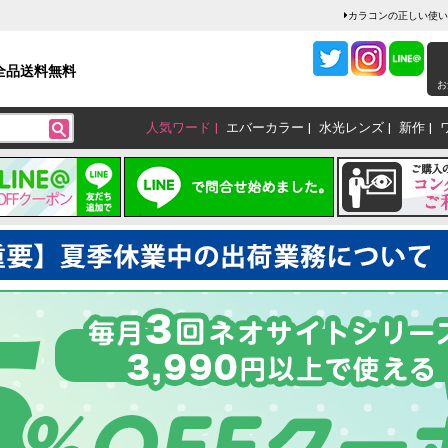
カラコンの正しい使い
全品送料無料
お
人気ワード
エバーカラー
水光レンズ
新作