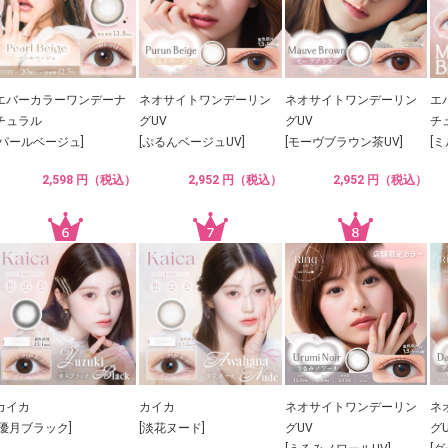
エバーカラーワンデーナ
ネオサイトワンデーリン
ネオサイトワンデーリン
エ
チュラル
グUV
グUV
チ
[パールベージュ]
[ぷるんベージュUV]
[モーヴブラウン茶UV]
[
2,598 円（税込）
2,952 円（税込）
2,952 円（税込）
カイカ
カイカ
ネオサイトワンデーリン
ネ
[優月ブラック]
[淡花ヌード]
グUV
グ