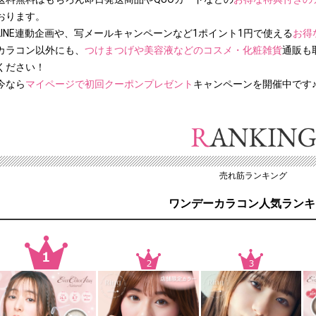
おります。
LINE連動企画や、写メールキャンペーンなど1ポイント1円で使える
お得
カラコン以外にも、
つけまつげや美容液などのコスメ・化粧雑貨
通販も
ください！
今なら
マイページで初回クーポンプレゼント
キャンペーンを開催中です
売れ筋ランキング
ワンデーカラコン人気ランキ