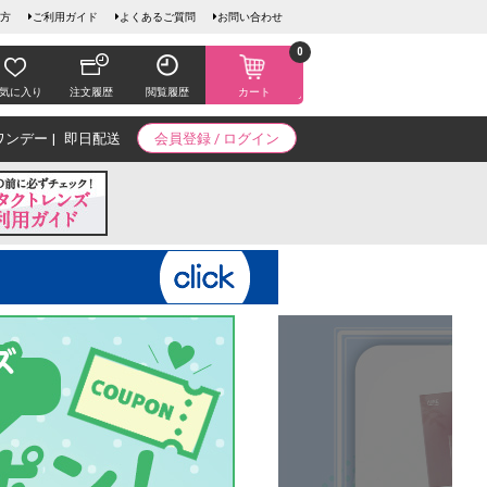
方
ご利用ガイド
よくあるご質問
お問い合わせ
0
気に入り
注文履歴
閲覧履歴
カート
ワンデー
即日配送
会員登録 / ログイン