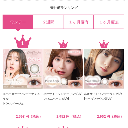
売れ筋ランキング
ワンデー
２週間
１ヶ月度有
１ヶ月度無
エバーカラーワンデーナチュ
ネオサイトワンデーリングUV
ネオサイトワンデーリングUV
ラル
[ぷるんベージュUV]
[モーヴブラウン茶UV]
[パールベージュ]
2,598 円（税込）
2,952 円（税込）
2,952 円（税込）