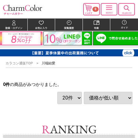
0
カラコン通販TOP
川端結愛
0
件
の商品がみつかりました。