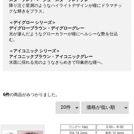
降り注ぐ星屑のようなハイライトデザインが瞳にドラマチッ
クな輝きをプラス。
＜デイグロー シリーズ＞
デイグローブラウン・デイグローグレー
光が滲んだようなグローカラーが瞳にヘルシーな艶を仕込
む。
＜アイコニック シリーズ＞
アイコニックブラウン・アイコニックグレー
水面に揺れる光のようなきらめきで印象的な瞳へ。
6
件
の商品がみつかりました。
ワンデー 1day
0.00～ -8.00
DIA: 14.2mm
着色: 13.6mm