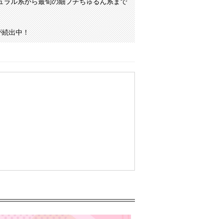
ュラル系から最旬の細フチちゅるん系まで
が続出中！