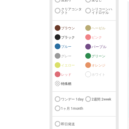
度あり
度なし
クリアコンタ
シリコーンハ
クト
イドロゲル
ブラウン
ヘーゼル
ブラック
ピンク
ブルー
パープル
グレー
グリーン
イエロー
オレンジ
レッド
ホワイト
特殊柄
ワンデー 1day
2週間 2week
1ヶ月 1month
即日発送