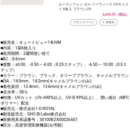
ルースシフォン ゼル ツーウィーク UVモイス
ト 6枚入 ブラウンUV
2,035 円（税込）
ブランドページ
非表示
■販売名：キュートビュー14UVM
■内容：1箱6枚入り
■装用期間：2週間使い捨て
■BC：8.6mm
■度数：±0.00、-0.50～-6.00（0.25ステップ）、-6.50～-10.00（0.5ス
テップ）
■カラー：ブラウン、ブラック、オリーブブラウン、キャメルブラウン
■DIA：14.0mm、14.2mm(キャメルブラウンのみ)
■着色直径：13.4mm、13.6mm(キャメルブラウンのみ)
■含水率：38％
■特徴：UVカット（UV-A90%以上、UV-B 99%以上）、潤い成分（MPC
ポリマー）配合
■販売元：株式会社1-D ROYAL
■製造販売元：SHO-BI Labo株式会社
■医療用具承認番号：30100BZX00026A01
■区分：高度管理医療機器(台湾製)