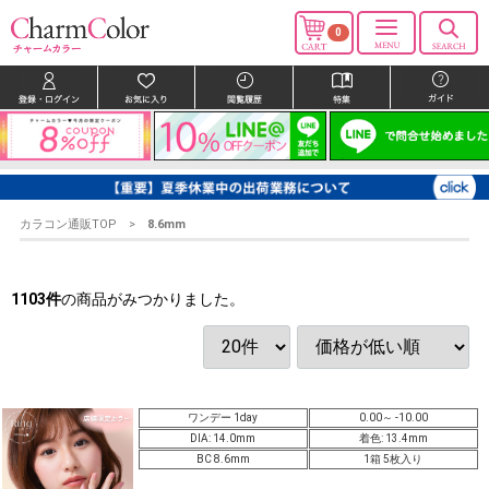
0
カラコン通販TOP
8.6mm
1103
件
の商品がみつかりました。
ワンデー 1day
0.00～ -10.00
DIA: 14.0mm
着色: 13.4mm
BC 8.6mm
1箱 5枚入り