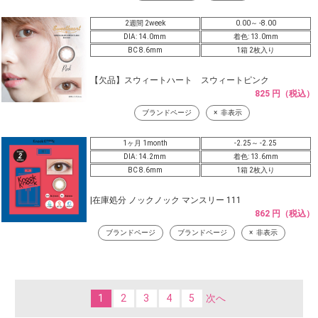
2週間 2week
0.00～ -8.00
DIA: 14.0mm
着色: 13.0mm
BC 8.6mm
1箱 2枚入り
【欠品】スウィートハート スウィートピンク
825 円（税込）
ブランドページ
非表示
1ヶ月 1month
-2.25～ -2.25
DIA: 14.2mm
着色: 13.6mm
BC 8.6mm
1箱 2枚入り
|在庫処分 ノックノック マンスリー 111
862 円（税込）
ブランドページ
ブランドページ
非表示
1
2
3
4
5
次へ