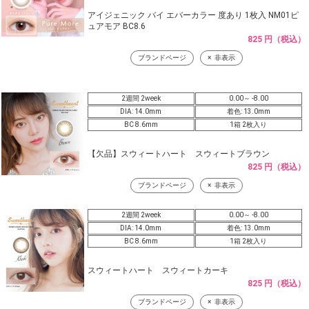
アイジェニック バイ エバーカラー 度あり 1枚入 NM01ピ
ュアモア BC8.6
825 円（税込）
ブランドページ
非表示
2週間 2week
0.00～ -8.00
DIA: 14.0mm
着色: 13.0mm
BC 8.6mm
1箱 2枚入り
【欠品】スウィートハート スウィートブラウン
825 円（税込）
ブランドページ
非表示
2週間 2week
0.00～ -8.00
DIA: 14.0mm
着色: 13.0mm
BC 8.6mm
1箱 2枚入り
スウィートハート スウィートカーキ
825 円（税込）
ブランドページ
非表示