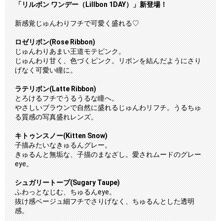
「リルボン ワンデー（Lillbon 1DAY）」新登場！
新感覚じゅんわりフチで可愛く盛れる♡
ロゼリボン(Rose Ribbon)
じゅんわりあまい王道モテピンク。
じゅんわり甘く、色づくピンク。リボンを結んだようにさり
げなく可愛い瞳に。
ラテリボン(Latte Ribbon)
とろけるフチでうるうるな瞳へ。
やさしいブラウンで自然に盛れるじゅんわリフチ。うるちゅ
る質感の写真盛れレンズ。
キトゥンスノー(Kitten Snow)
子描みたいなきゅるんグレー。
きゅるんと無垢な、子描のまなざし。愛されムードのグレー
eye。
シュガリートープ(Sugary Taupe)
ふわっとなじむ、ちゅるんeye。
抜け感ベージュ細フチでさりげなく、ちゅるんとした透明
感。