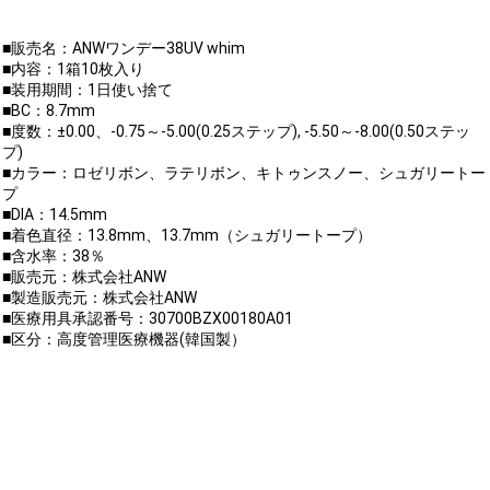
■販売名：ANWワンデー38UV whim
■内容：1箱10枚入り
■装用期間：1日使い捨て
■BC：8.7mm
■度数：±0.00、-0.75～-5.00(0.25ステップ), -5.50～-8.00(0.50ステッ
プ)
■カラー：ロゼリボン、ラテリボン、キトゥンスノー、シュガリートー
プ
■DIA：14.5mm
■着色直径：13.8mm、13.7mm（シュガリートープ）
■含水率：38％
■販売元：株式会社ANW
■製造販売元：株式会社ANW
■医療用具承認番号：30700BZX00180A01
■区分：高度管理医療機器(韓国製）