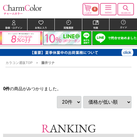
0
カラコン通販TOP
藤井リナ
0
件
の商品がみつかりました。