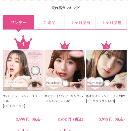
売れ筋ランキング
ワンデー
２週間
１ヶ月度有
１ヶ月度無
エバーカラーワンデーナチュ
ネオサイトワンデーリングUV
ネオサイトワンデーリングUV
ラル
[ぷるんベージュUV]
[モーヴブラウン茶UV]
[パールベージュ]
2,598 円（税込）
2,952 円（税込）
2,952 円（税込）