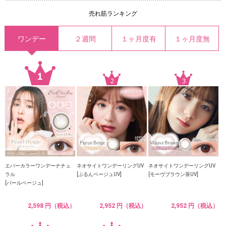
売れ筋ランキング
ワンデー
２週間
１ヶ月度有
１ヶ月度無
エバーカラーワンデーナチュ
ネオサイトワンデーリングUV
ネオサイトワンデーリングUV
ラル
[ぷるんベージュUV]
[モーヴブラウン茶UV]
[パールベージュ]
2,598 円（税込）
2,952 円（税込）
2,952 円（税込）