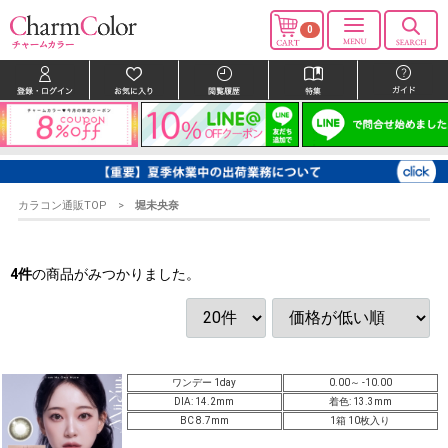
0
カラコン通販TOP
堀未央奈
4
件
の商品がみつかりました。
ワンデー 1day
0.00～ -10.00
DIA: 14.2mm
着色: 13.3mm
BC 8.7mm
1箱 10枚入り