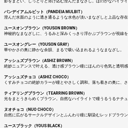
影をまとい、しっとりと溶け込む澄んだまなざし。ほのかなハイライ
パンデイアムルビット（PANDEIA MULBIT）
澄んだ水面のように透き通るような水色が淡いまなざしと上品な存在
ユースオンブラウン（YOUSON BROWN）
神秘的なまなざしに、うるみと深みくっきり浮かぶブラウンが視線を
ユースオングレー（YOUSON GRAY）
華やかさの奥に静かな余韻、まるで吸い込まれるようなまなざし。
アッシュズブラウン（ASHIZ BROWN）
絶妙ニュアンスで叶える、透け感ブラウン瞳にほんのり色気と透明感
アッシュズチョコ（ASHIZ CHOCO）
くすみチョコの絶妙カラーが瞳とやさしく調和。落ち着きの奥に、さ
ティアリングブラウン（TEARRING BROWN）
光をまとうきらめくブラウン。自然なハイライトで瞳うるうるナチュ
ヌオチョコ（NUO CHOCO）
自然に広がるサークルデザインとふんわり瞳に馴染むレッドブラウン
ユースブラック（YOUS BLACK）