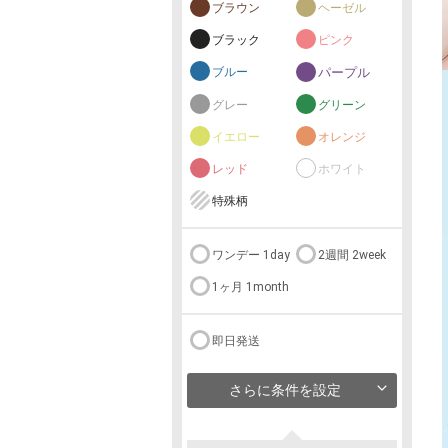
ブラウン
ヘーゼル
ブラック
ピンク
ブルー
パープル
グレー
グリーン
イエロー
オレンジ
レッド
ホワイト
特殊柄
ワンデー 1day
2週間 2week
1ヶ月 1month
即日発送
さらに条件を設定