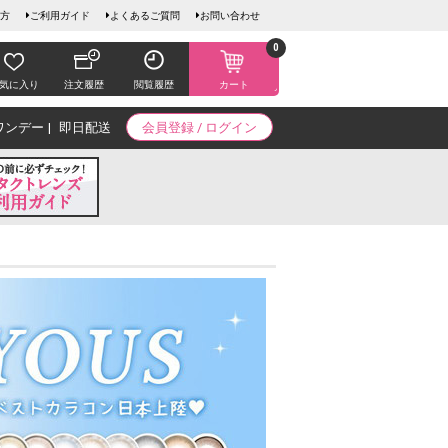
方
ご利用ガイド
よくあるご質問
お問い合わせ
0
気に入り
注文履歴
閲覧履歴
カート
ワンデー
即日配送
会員登録 / ログイン