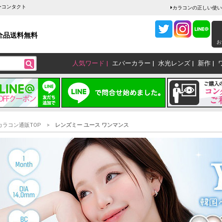
ーコンタクト
カラコンの正しい使い
全品送料無料
お
人気ワード
エバーカラー
水光レンズ
新作
カラコン通販TOP
レンズミー ユース ワンマンス