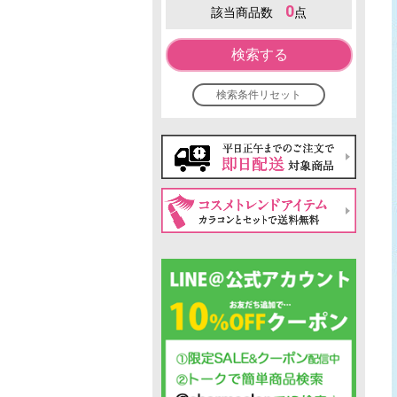
0
該当商品数
点
検索する
検索条件リセット