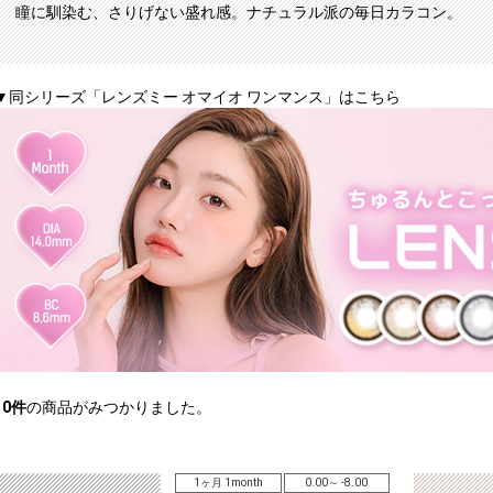
瞳に馴染む、さりげない盛れ感。ナチュラル派の毎日カラコン。
▼同シリーズ「レンズミー オマイオ ワンマンス」はこちら
10
件
の商品がみつかりました。
1ヶ月 1month
0.00～ -8.00