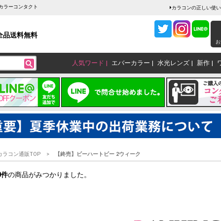
ムカラーコンタクト
カラコンの正しい使い
全品送料無料
お
人気ワード
エバーカラー
水光レンズ
新作
カラコン通販TOP
【終売】ビーハートビー 2ウィーク
0
件
の商品がみつかりました。