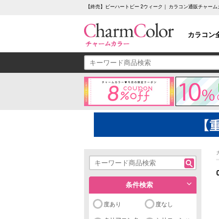
【終売】ビーハートビー 2ウィーク｜ カラコン通販チャー
カラコン
条件検索
度あり
度なし