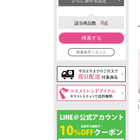
さらに条件を設定
0
該当商品数
点
検索する
検索条件リセット