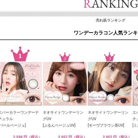
売れ筋ランキング
ワンデーカラコン人気ランキ
エバーカラーワンデーナ
ネオサイトワンデーリン
ネオサイトワンデーリン
エ
チュラル
グUV
グUV
チ
[パールベージュ]
[ぷるんベージュUV]
[モーヴブラウン茶UV]
[
2,598 円（税込）
2,952 円（税込）
2,952 円（税込）