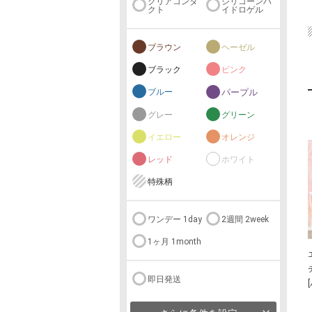
クリアコンタ
シリコーンハ
クト
イドロゲル
ブラウン
ヘーゼル
ブラック
ピンク
ブルー
パープル
グレー
グリーン
イエロー
オレンジ
レッド
ホワイト
特殊柄
ワンデー 1day
2週間 2week
1ヶ月 1month
即日発送