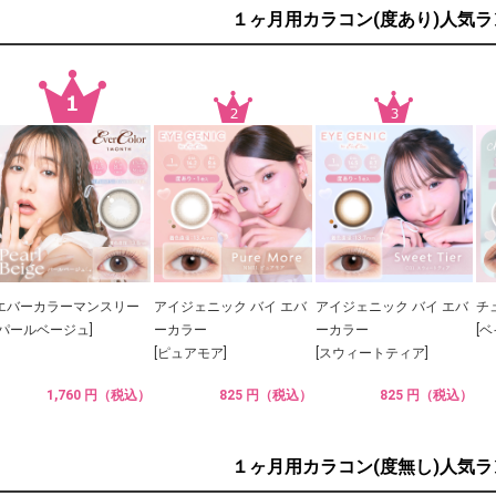
１ヶ月用カラコン(度あり)人気
エバーカラーマンスリー
アイジェニック バイ エバ
アイジェニック バイ エバ
チ
[パールベージュ]
ーカラー
ーカラー
[
[ピュアモア]
[スウィートティア]
1,760 円（税込）
825 円（税込）
825 円（税込）
１ヶ月用カラコン(度無し)人気