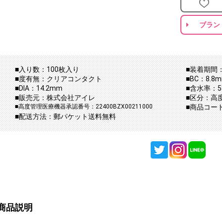
ブラン
■入り数：100枚入り
■装着期間：
■度有無：クリアコンタクト
■BC：8.8
■DIA：14.2mm
■含水率：5
■販売元：株式会社アイレ
■区分：高
■高度管理医療機器承認番号：22400BZX00211000
■商品コード：a
■配送方法：郵パケット送料無料
商品説明