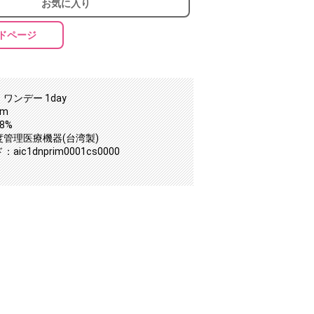
お気に入り
ドページ
ワンデー 1day
mm
8%
度管理医療機器(台湾製)
ic1dnprim0001cs0000