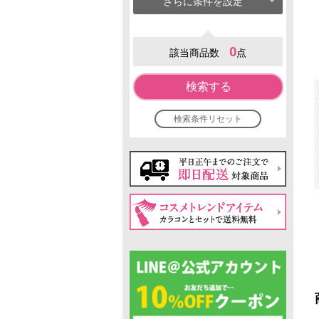
さらに条件を設定
0
該当商品数
点
検索する
検索条件リセット