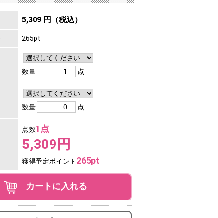
5,309 円（税込）
ト
265pt
数量
点
数量
点
1点
点数
5,309円
265pt
獲得予定ポイント
カートに入れる