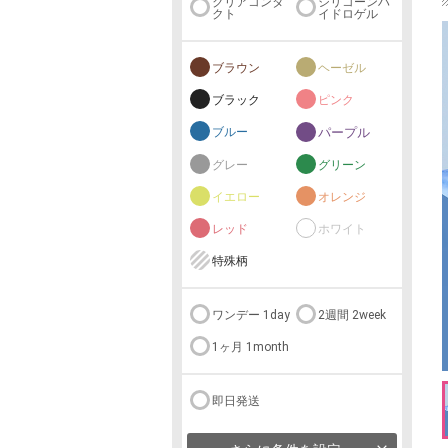
クリアコンタ
シリコーンハ
クト
イドロゲル
ブラウン
ヘーゼル
ブラック
ピンク
ブルー
パープル
グレー
グリーン
イエロー
オレンジ
レッド
ホワイト
特殊柄
ワンデー 1day
2週間 2week
1ヶ月 1month
即日発送