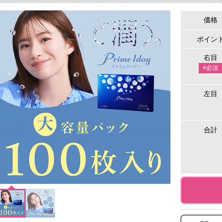
価格
ポイン
右目
※必須
左目
合計