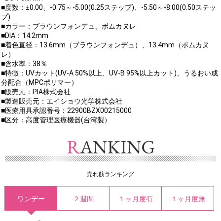
■度数：±0.00、-0.75～-5.00(0.25ステップ)、-5.50～-8.00(0.50ステッ
プ)
■カラー：ブラウンフォンデュ、ボムカヌレ
■DIA：14.2mm
■着色直径：13.6mm（ブラウンフォンデュ）、13.4mm（ポムカヌ
レ）
■含水率：38％
■特徴：UVカット(UV-A 50%以上、UV-B 95%以上カット)、うるおい成
分配合（MPCポリマー）
■販売元：PIA株式会社
■製造販売元：エイショウ光学株式会社
■医療用具承認番号：22900BZX00215000
■区分：高度管理医療機器(台湾製）
売れ筋ランキング
ワンデー
２週間
１ヶ月度有
１ヶ月度無