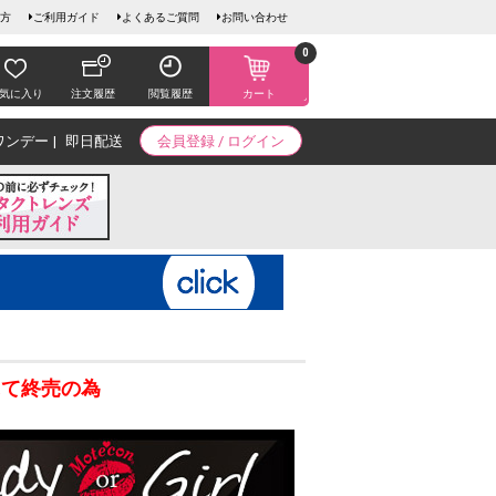
方
ご利用ガイド
よくあるご質問
お問い合わせ
0
気に入り
注文履歴
閲覧履歴
カート
ワンデー
即日配送
会員登録 / ログイン
にて終売の為