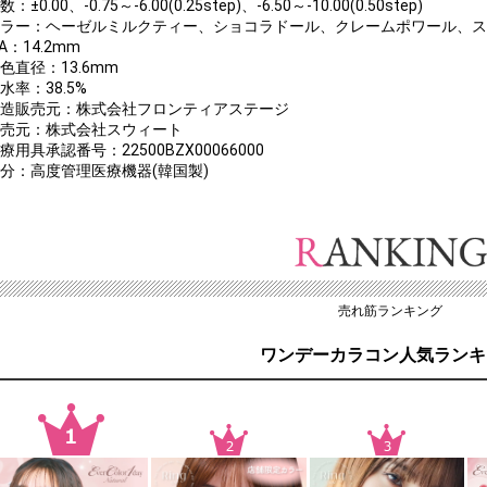
数：±0.00、-0.75～-6.00(0.25step)、-6.50～-10.00(0.50step)
カラー：ヘーゼルミルクティー、ショコラドール、クレームポワール、
IA：14.2mm
色直径：13.6mm
水率：38.5%
製造販売元：株式会社フロンティアステージ
販売元：株式会社スウィート
療用具承認番号：22500BZX00066000
区分：高度管理医療機器(韓国製)
売れ筋ランキング
ワンデーカラコン人気ランキ