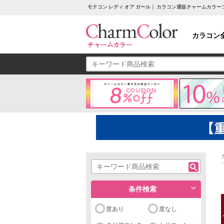
モテコン レディ オア ガール｜ カラコン通販チャームカラー
カラコン
条件検索
度あり
度なし