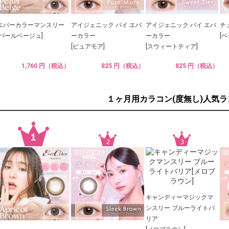
エバーカラーマンスリー
アイジェニック バイ エバ
アイジェニック バイ エバ
チ
[パールベージュ]
ーカラー
ーカラー
[
[ピュアモア]
[スウィートティア]
1,760 円（税込）
825 円（税込）
825 円（税込）
１ヶ月用カラコン(度無し)人気
キャンディーマジックマ
ンスリー ブルーライトバ
リア