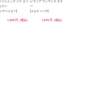
イジェニック バイ エバ
レヴィア ワンマンス カラ
カラー
ー
ディアベイビー]
[メルティベア]
1,650 円（税込）
1,870 円（税込）