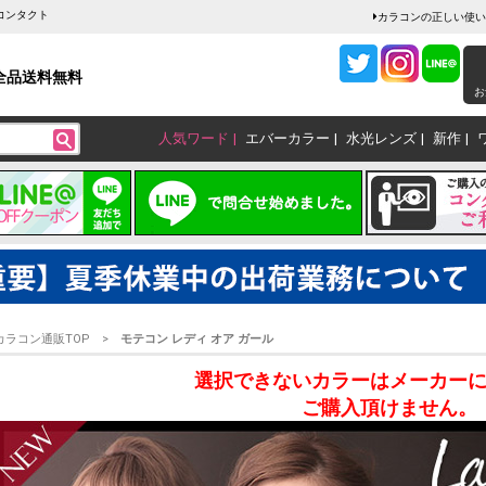
コンタクト
カラコンの正しい使い
全品送料無料
お
人気ワード
エバーカラー
水光レンズ
新作
カラコン通販TOP
モテコン レディ オア ガール
選択できないカラーはメーカー
ご購入頂けません。