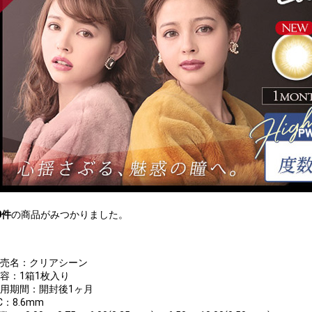
0
件
の商品がみつかりました。
販売名：クリアシーン
内容：1箱1枚入り
装用期間：開封後1ヶ月
C：8.6mm