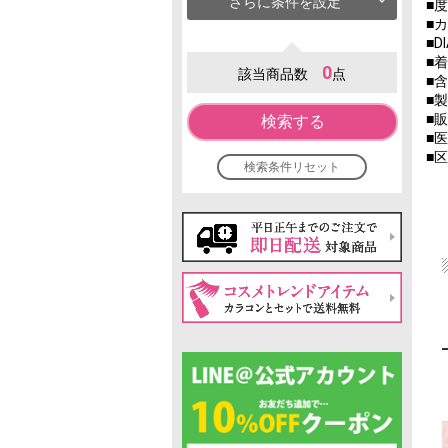
さらに条件を設定
■度
■
■D
■着
0
該当商品数
点
■含
■
■
検索する
■医
■
検索条件リセット