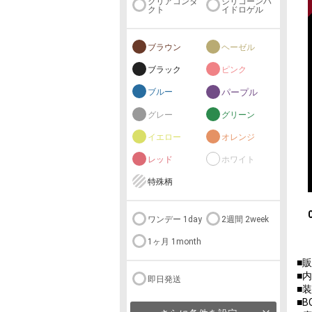
クリアコンタ
シリコーンハ
クト
イドロゲル
ブラウン
ヘーゼル
ブラック
ピンク
ブルー
パープル
グレー
グリーン
イエロー
オレンジ
レッド
ホワイト
特殊柄
ワンデー 1day
2週間 2week
1ヶ月 1month
■
■
即日発送
■
■B