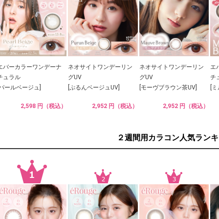
エバーカラーワンデーナ
ネオサイトワンデーリン
ネオサイトワンデーリン
エ
チュラル
グUV
グUV
チ
[パールベージュ]
[ぷるんベージュUV]
[モーヴブラウン茶UV]
[
2,598 円（税込）
2,952 円（税込）
2,952 円（税込）
２週間用カラコン人気ランキ