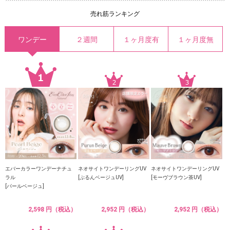
売れ筋ランキング
ワンデー
２週間
１ヶ月度有
１ヶ月度無
エバーカラーワンデーナチュ
ネオサイトワンデーリングUV
ネオサイトワンデーリングUV
ラル
[ぷるんベージュUV]
[モーヴブラウン茶UV]
[パールベージュ]
2,598 円（税込）
2,952 円（税込）
2,952 円（税込）