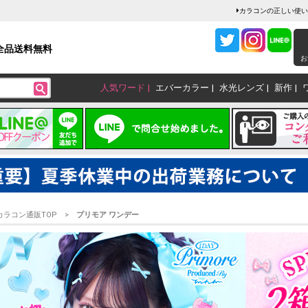
ト
カラコンの正しい使い
全品送料無料
お
人気ワード
エバーカラー
水光レンズ
新作
カラコン通販TOP
プリモア ワンデー