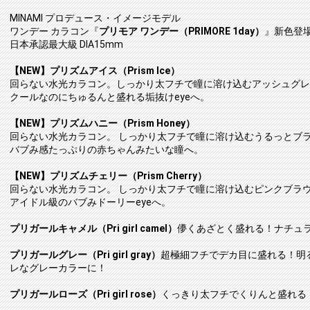
MINAMI プロデュース・イメージモデル
ワンデー カラコン『
プリモア ワンデー（PRIMORE 1day）
』新色登
日本承認最大級 DIA15mm
【NEW】プリズムアイス（Prism Ice）
回らない水光カラコン。しっかり太フチで瞳に溶け込むアッシュグレ
クールなのにちゅるんと盛れる垢抜けeyeへ。
【NEW】プリズムハニー（Prism Honey）
回らない水光カラコン。 しっかり太フチで瞳に溶け込むうるっとブ
バブみ感たっぷりの赤ちゃんみたいな瞳へ。
【NEW】プリズムチェリー（Prism Cherry）
回らない水光カラコン。 しっかり太フチで瞳に溶け込むピンクブラ
アイドル級のバブみドーリーeyeへ。
プリガールキャメル（Pri girl camel）
儚くあざとく盛れる！ナチュ
プリガールグレー（Pri girl gray）
超極細フチでデカ目に盛れる！明
レなグレーカラーに！
プリガールローズ（Pri girl rose）
くっきり太フチでくりんと盛れる