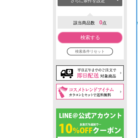
さらに条件を設定
0
該当商品数
点
検索する
検索条件リセット