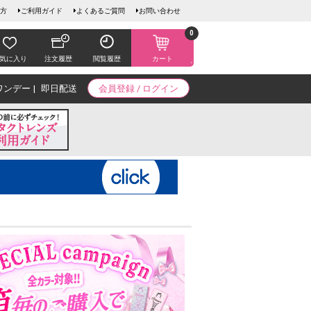
方
ご利用ガイド
よくあるご質問
お問い合わせ
0
気に入り
注文履歴
閲覧履歴
カート
ワンデー
即日配送
会員登録 / ログイン