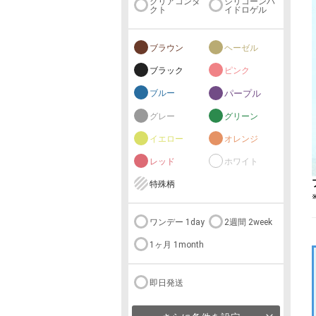
クリアコンタ
シリコーンハ
クト
イドロゲル
ブラウン
ヘーゼル
ブラック
ピンク
ブルー
パープル
グレー
グリーン
イエロー
オレンジ
レッド
ホワイト
特殊柄
ワンデー 1day
2週間 2week
1ヶ月 1month
即日発送