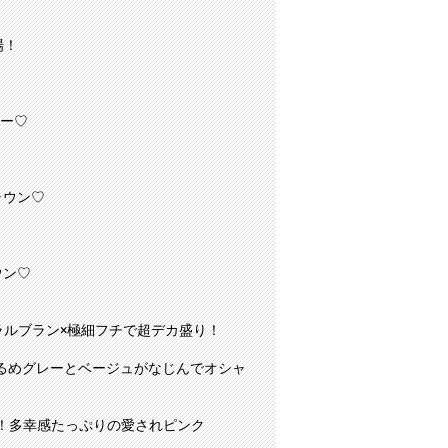
場！
ー♡
ラウン♡
ウン♡
ラルブラン×極細フチで超デカ盛り！
るめグレーとベージュがなじんでオシャ
！多幸感たっぷりの愛されピンク