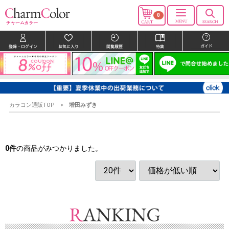
0
カラコン通販TOP
増田みずき
0
件
の商品がみつかりました。