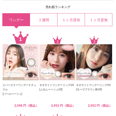
売れ筋ランキング
ワンデー
２週間
１ヶ月度有
１ヶ月度無
エバーカラーワンデーナチュ
ネオサイトワンデーリングUV
ネオサイトワンデーリングUV
ラル
[ぷるんベージュUV]
[モーヴブラウン茶UV]
[パールベージュ]
2,598 円（税込）
2,952 円（税込）
2,952 円（税込）