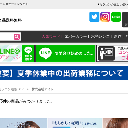
ャームカラーコンタクト
カラコンの正しい使い
全品送料無料
お
人気ワード
エバーカラー
水光レンズ
新作
カラコン通販TOP
株式会社アイレ
75
件
の商品がみつかりました。