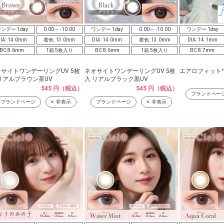
ンデー 1day
0.00～ -10.00
ワンデー 1day
0.00～ -10.00
ワンデー 1day
IA: 14.0mm
着色: 13.0mm
DIA: 14.0mm
着色: 13.0mm
DIA: 14.1mm
BC 8.6mm
1箱 5枚入り
BC 8.6mm
1箱 5枚入り
BC 8.7mm
サイトワンデーリングUV 5枚
ネオサイトワンデーリングUV 5枚
エアロフィットワ
リアルブラウン茶UV
入 リアルブラック黒UV
545 円（税込）
545 円（税込）
ブランドペー
ブランドページ
非表示
ブランドページ
非表示