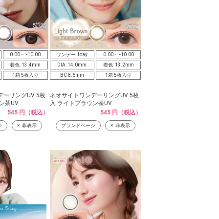
0.00～ -10.00
ワンデー 1day
0.00～ -10.00
着色: 13.4mm
DIA: 14.0mm
着色: 13.2mm
1箱 5枚入り
BC 8.6mm
1箱 5枚入り
ーリングUV 5枚
ネオサイトワンデーリングUV 5枚
ン茶UV
入 ライトブラウン茶UV
545 円（税込）
545 円（税込）
ジ
非表示
ブランドページ
非表示