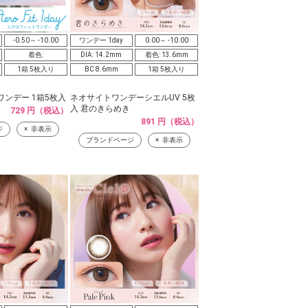
-0.50～ -10.00
ワンデー 1day
0.00～ -10.00
着色:
DIA: 14.2mm
着色: 13.6mm
1箱 5枚入り
BC 8.6mm
1箱 5枚入り
ンデー 1箱5枚入
ネオサイトワンデーシエルUV 5枚
入 君のきらめき
729 円（税込）
891 円（税込）
ジ
非表示
ブランドページ
非表示