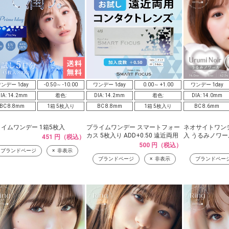
ンデー 1day
-0.50～ -10.00
ワンデー 1day
0.00～ +1.00
ワンデー 1day
IA: 14.2mm
着色:
DIA: 14.2mm
着色:
DIA: 14.0mm
BC 8.8mm
1箱 5枚入り
BC 8.8mm
1箱 5枚入り
BC 8.6mm
イムワンデー 1箱5枚入
プライムワンデー スマートフォー
ネオサイトワンデ
カス 5枚入り ADD+0.50 遠近両用
入 うるみノワー
451 円（税込）
500 円（税込）
ブランドページ
非表示
ブランドページ
非表示
ブランドペー