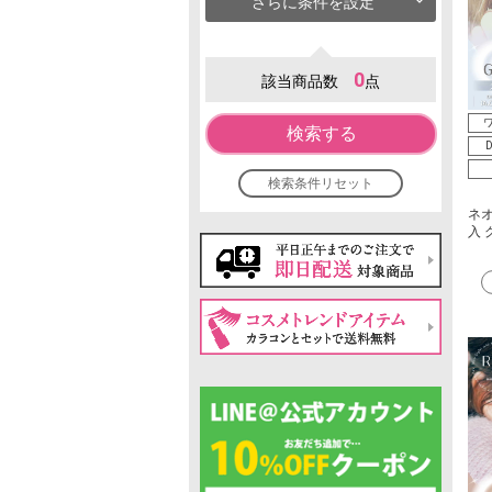
さらに条件を設定
0
該当商品数
点
ワ
検索する
D
検索条件リセット
ネオ
入 