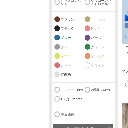
クリアコンタ
シリコーンハ
クト
イドロゲル
ブラウン
ヘーゼル
ブラック
ピンク
ブルー
パープル
グレー
グリーン
ワ
D
イエロー
オレンジ
レッド
ホワイト
プラ
特殊柄
ワンデー 1day
2週間 2week
1ヶ月 1month
即日発送