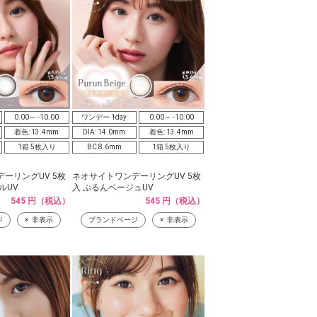
0.00～ -10.00
ワンデー 1day
0.00～ -10.00
着色: 13.4mm
DIA: 14.0mm
着色: 13.4mm
1箱 5枚入り
BC 8.6mm
1箱 5枚入り
ーリングUV 5枚
ネオサイトワンデーリングUV 5枚
ルUV
入 ぷるんベージュUV
545 円（税込）
545 円（税込）
ジ
非表示
ブランドページ
非表示