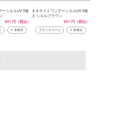
ーシエルUV 5枚
ネオサイトワンデーシエルUV 5枚
ン
入 シエルブラウン
891 円（税込）
891 円（税込）
ジ
非表示
ブランドページ
非表示
へ