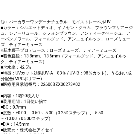
◎エバーカラーワンデーナチュラル モイストレーベルUV
■カラー：シルエットデュオ、イノセントグラム、ブラウンマリアージ
ュ、シアーリュール、シフォンブラウン、アンティークベージュ、ア
ーバンノワール、フィールグッド、アンニュイルック、ローズミュー
ズ、ティアーミューズ
※新木優子プロデュース：ローズミューズ、ティアーミューズ
■着色直径：13.8mm、13.6mm（フィールグッド、アンニュイルッ
ク、ティアーミューズ）
■含水率：42.5%
■特徴：UVカット効果(UV-A：83％ / UV-B：98％カット)、うるおい成
分配合(MPCポリマー)
■医療用具承認番号：22600BZX00273A02
■内容：1箱20枚入り
■装用期間：1日使い捨て
■BC：8.7mm
■度数：±0.00、-0.50～-5.00（0.25Dステップ）、-5.50
～-10.00（0.50Dステップ）
■DIA：14.5mm
■販売元：株式会社アイセイ