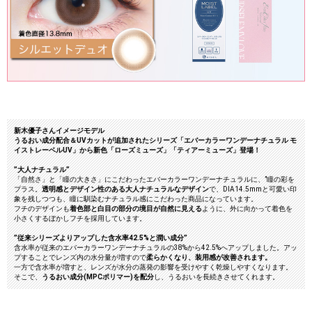
新木優子さんイメージモデル
うるおい成分配合＆UVカットが追加されたシリーズ「エバーカラーワンデーナチュラル モ
イストレーベルUV」から新色「ローズミューズ」「ティアーミューズ」登場！
”大人ナチュラル”
「自然さ」と「瞳の大きさ」にこだわったエバーカラーワンデーナチュラルに、”瞳の彩を
プラス。
透明感とデザイン性のある大人ナチュラルなデザイン
で、DIA14.5mmと可愛い印
象を残しつつも、瞳に馴染むナチュラル感にこだわった商品になっています。
フチのデザインも
着色部と白目の部分の境目が自然に見える
ように、外に向かって着色を
小さくするぼかしフチを採用しています。
”従来シリーズよりアップした含水率42.5%と潤い成分”
含水率が従来のエバーカラーワンデーナチュラルの38%から42.5%へアップしました。アッ
プすることでレンズ内の水分量が増すので
柔らかくなり、装用感が改善されます。
一方で含水率が増すと、レンズが水分の蒸発の影響を受けやすく乾燥しやすくなります。
そこで、
うるおい成分(MPCポリマー)を配分
し、うるおいを長続きさせてくれます。