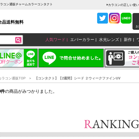
 カラコン通販チャームカラーコンタクト
カラコンの正しい使い
全品送料無料
お
人気ワード
エバーカラー
水光レンズ
新作
カラコン通販TOP
【コンタクト】【2週間】シード ２ウィークファインUV
0
件
の商品がみつかりました。