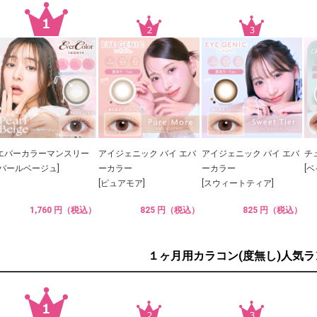
エバーカラーマンスリー
アイジェニック バイ エバ
アイジェニック バイ エバ
チ
[パールベージュ]
ーカラー
ーカラー
[
[ピュアモア]
[スウィートティア]
1,760 円（税込）
825 円（税込）
825 円（税込）
１ヶ月用カラコン(度無し)人気