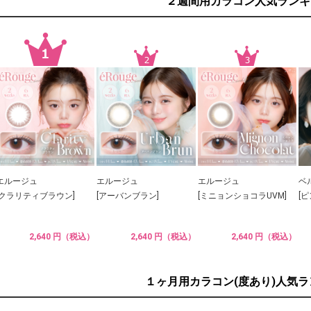
２週間用カラコン人気ランキ
エルージュ
エルージュ
エルージュ
ベ
[クラリティブラウン]
[アーバンブラン]
[ミニョンショコラUVM]
[
2,640 円（税込）
2,640 円（税込）
2,640 円（税込）
１ヶ月用カラコン(度あり)人気