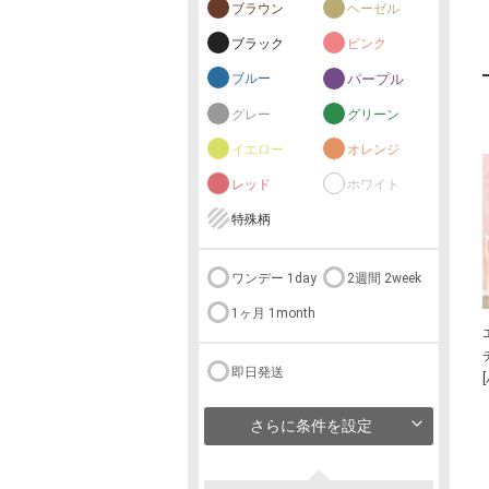
ブラウン
ヘーゼル
ブラック
ピンク
ブルー
パープル
グレー
グリーン
イエロー
オレンジ
レッド
ホワイト
特殊柄
ワンデー 1day
2週間 2week
1ヶ月 1month
即日発送
さらに条件を設定