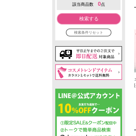
0
該当商品数
点
検索する
検索条件リセット