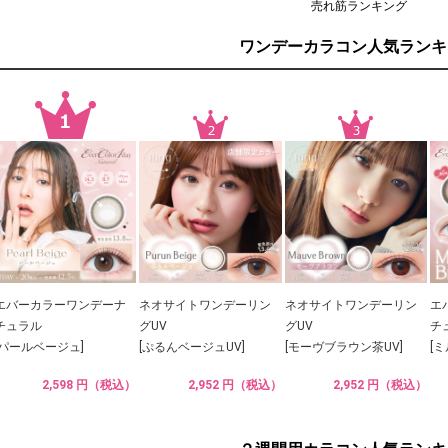
売れ筋ランキング
ワンデーカラコン人気ランキ
エバーカラーワンデーナ
ネオサイトワンデーリン
ネオサイトワンデーリン
エ
チュラル
グUV
グUV
チ
[パールベージュ]
[ぷるんベージュUV]
[モーヴブラウン茶UV]
[
2,598 円（税込）
2,952 円（税込）
2,952 円（税込）