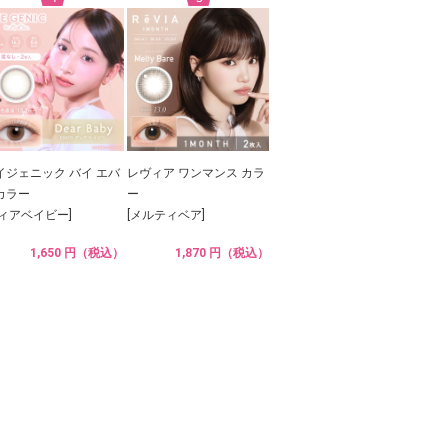
イジェニック バイ エバ
レヴィア ワンマンス カラ
カラー
ー
ディアベイビー]
[メルティベア]
1,650 円（税込）
1,870 円（税込）