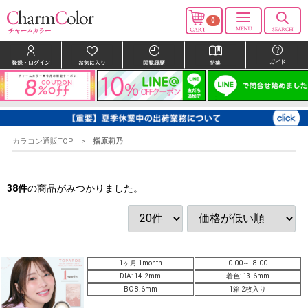
0
カラコン通販TOP
指原莉乃
38
件
の商品がみつかりました。
1ヶ月 1month
0.00～ -8.00
DIA: 14.2mm
着色: 13.6mm
BC 8.6mm
1箱 2枚入り