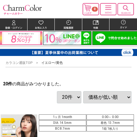
0
カラコン通販TOP
イエロー/黄色
20
件
の商品がみつかりました。
1ヶ月 1month
0.00～ 0.00
DIA: 14.5mm
着色: 13.7mm
BC 8.7mm
1箱 1枚入り