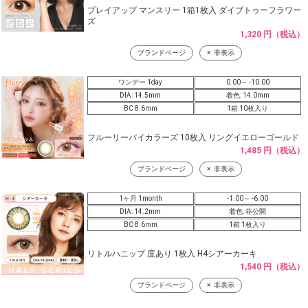
プレイアップ マンスリー 1箱1枚入 ダイブトゥーフラワー
ズ
1,320 円（税込）
ブランドページ
非表示
ワンデー 1day
0.00～ -10.00
DIA: 14.5mm
着色: 14.0mm
BC 8.6mm
1箱 10枚入り
フルーリーバイカラーズ 10枚入 リングイエローゴールド
1,485 円（税込）
ブランドページ
非表示
1ヶ月 1month
-1.00～ -6.00
DIA: 14.2mm
着色: 非公開
BC 8.6mm
1箱 1枚入り
リトルハニップ 度あり 1枚入 H4シアーカーキ
1,540 円（税込）
ブランドページ
非表示