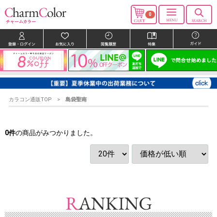
0
カラコン通販TOP
島袋聖南
0
件
の商品がみつかりました。