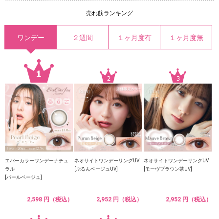
売れ筋ランキング
ワンデー
２週間
１ヶ月度有
１ヶ月度無
エバーカラーワンデーナチュ
ネオサイトワンデーリングUV
ネオサイトワンデーリングUV
ラル
[ぷるんベージュUV]
[モーヴブラウン茶UV]
[パールベージュ]
2,598 円（税込）
2,952 円（税込）
2,952 円（税込）