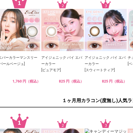
エバーカラーマンスリー
アイジェニック バイ エバ
アイジェニック バイ エバ
チ
[パールベージュ]
ーカラー
ーカラー
[
[ピュアモア]
[スウィートティア]
1,760 円（税込）
825 円（税込）
825 円（税込）
１ヶ月用カラコン(度無し)人気