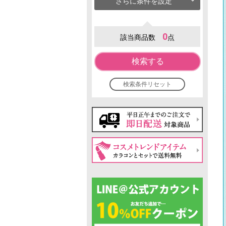
さらに条件を設定
0
該当商品数
点
検索する
検索条件リセット