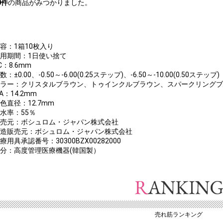
0
件
の商品がみつかりました。
内容：1箱10枚入り
装用期間：1日使い捨て
C：8.6mm
数：±0.00、-0.50～-6.00(0.25ステップ)、-6.50～-10.00(0.50ステップ)
カラー：クリスタルブラウン、トゥインクルブラウン、スパークリング
IA：14.2mm
色直径：12.7mm
含水率：55％
販売元：ボシュロム・ジャパン株式会社
製造販売元：ボシュロム・ジャパン株式会社
療用具承認番号：30300BZX00282000
区分：高度管理医療機器(韓国製）
売れ筋ランキング