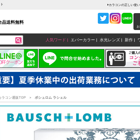
クト
カラコンの正しい使い
全品送料無料
お
人気ワード
エバーカラー
水光レンズ
新作
カラコン通販TOP
ボシュロム ラシェル