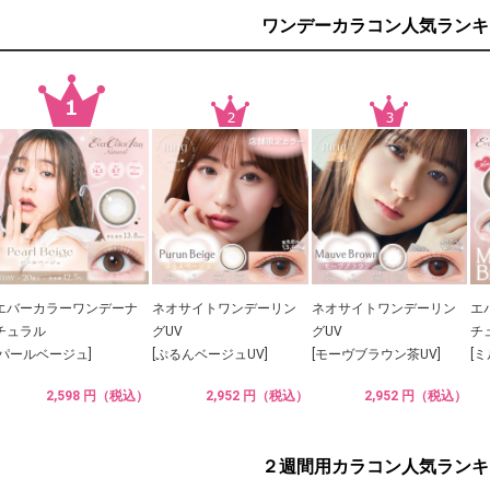
ワンデーカラコン人気ランキ
エバーカラーワンデーナ
ネオサイトワンデーリン
ネオサイトワンデーリン
エ
チュラル
グUV
グUV
チ
[パールベージュ]
[ぷるんベージュUV]
[モーヴブラウン茶UV]
[
2,598 円（税込）
2,952 円（税込）
2,952 円（税込）
２週間用カラコン人気ランキ