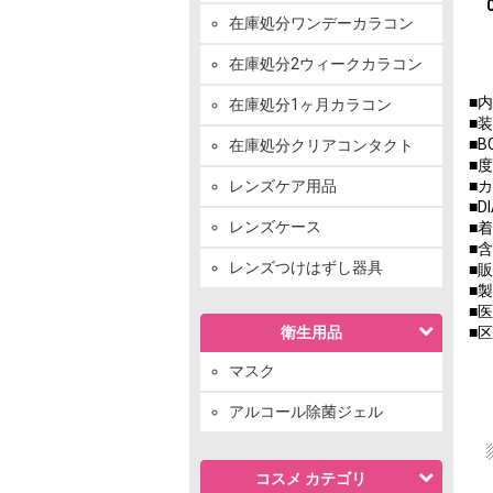
在庫処分ワンデーカラコン
在庫処分2ウィークカラコン
■
在庫処分1ヶ月カラコン
■
■B
在庫処分クリアコンタクト
■度
レンズケア用品
■
■D
レンズケース
■着
■
レンズつけはずし器具
■
■
■医
衛生用品
■
マスク
アルコール除菌ジェル
コスメ カテゴリ