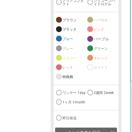
クリアコンタ
シリコーンハ
クト
イドロゲル
ブラウン
ヘーゼル
ブラック
ピンク
ブルー
パープル
グレー
グリーン
イエロー
オレンジ
レッド
ホワイト
特殊柄
ワンデー 1day
2週間 2week
1ヶ月 1month
即日発送