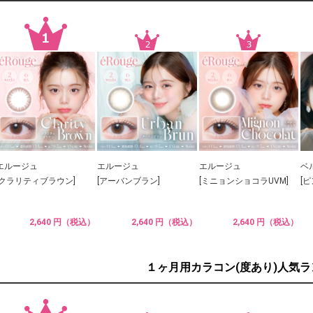
エルージュ
エルージュ
エルージュ
ベ
[クラリティブラウン]
[アーバンブラン]
[ミニョンショコラUVM]
[
2,640 円（税込）
2,640 円（税込）
2,640 円（税込）
１ヶ月用カラコン(度あり)人気