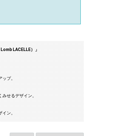
omb LACELLE）」
アップ。
くみせるデザイン。
ザイン。