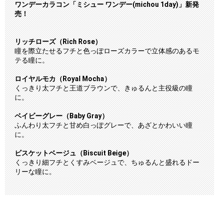
ワンデーカラコン「ミシュー ワンデー(michou 1day)」新発
売！
リッチローズ（Rich Rose）
瞳を際立たせるフチと色っぽローズカラーで立体感のあるモ
テる瞳に。
ロイヤルモカ（Royal Mocha）
くっきり太フチと王道ブラウンで、きゅるんと主役級の瞳
に。
ベイビーグレー（Baby Gray）
ふんわり太フチと甘め白っぽグレーで、あざとかわいい瞳
に。
ビスケットベージュ（Biscuit Beige）
くっきり細フチとくすみベージュで、ちゅるんと盛れるドー
リーな瞳に。