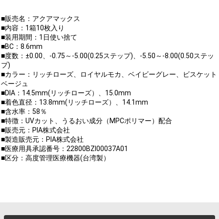
■販売名：アクアマックス
■内容：1箱10枚入り
■装用期間：1日使い捨て
■BC：8.6mm
■度数：±0.00、-0.75～-5.00(0.25ステップ)、-5.50～-8.00(0.50ステッ
プ)
■カラー：リッチローズ、ロイヤルモカ、ベイビーグレー、ビスケット
ベージュ
■DIA：14.5mm(リッチローズ）、15.0mm
■着色直径：13.8mm(リッチローズ）、14.1mm
■含水率：58％
■特徴：UVカット、うるおい成分（MPCポリマー）配合
■販売元：PIA株式会社
■製造販売元：PIA株式会社
■医療用具承認番号：22800BZI00037A01
■区分：高度管理医療機器(台湾製）