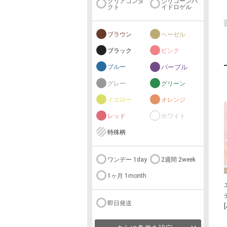
クリアコンタ
シリコーンハ
クト
イドロゲル
ブラウン
ヘーゼル
ブラック
ピンク
ブルー
パープル
グレー
グリーン
イエロー
オレンジ
レッド
ホワイト
特殊柄
ワンデー 1day
2週間 2week
1ヶ月 1month
即日発送