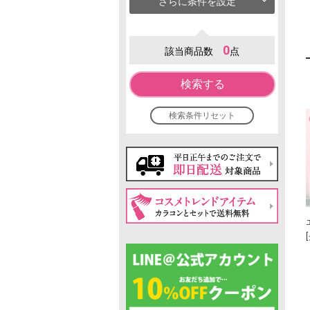
さらに条件を設定
0
該当商品数
点
検索する
検索条件リセット