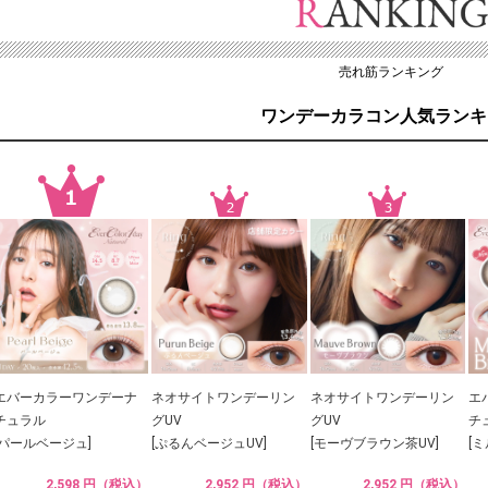
売れ筋ランキング
ワンデーカラコン人気ランキ
エバーカラーワンデーナ
ネオサイトワンデーリン
ネオサイトワンデーリン
エ
チュラル
グUV
グUV
チ
[パールベージュ]
[ぷるんベージュUV]
[モーヴブラウン茶UV]
[
2,598 円（税込）
2,952 円（税込）
2,952 円（税込）