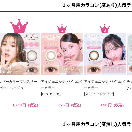
１ヶ月用カラコン(度あり)人気
エバーカラーマンスリー
アイジェニック バイ エバ
アイジェニック バイ エバ
チ
[パールベージュ]
ーカラー
ーカラー
[
[ピュアモア]
[スウィートティア]
1,760 円（税込）
825 円（税込）
825 円（税込）
１ヶ月用カラコン(度無し)人気