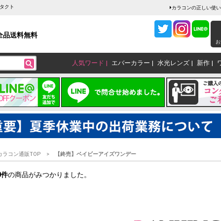
タクト
カラコンの正しい使い
全品送料無料
お
人気ワード
エバーカラー
水光レンズ
新作
カラコン通販TOP
【終売】ベイビーアイズワンデー
0
件
の商品がみつかりました。