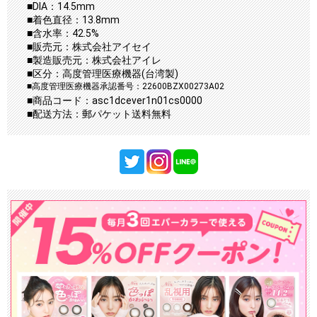
■DIA：14.5mm
■着色直径：13.8mm
■含水率：42.5%
■販売元：株式会社アイセイ
■製造販売元：株式会社アイレ
■区分：高度管理医療機器(台湾製)
■高度管理医療機器承認番号：22600BZX00273A02
■商品コード：asc1dcever1n01cs0000
■配送方法：郵パケット送料無料