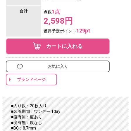
合計
1点
点数
2,598円
129pt
獲得予定ポイント
カートに入れる
お気に入り
ブランドページ
■入り数：20枚入り
■装着期間：ワンデー 1day
■度有無：度あり
■度有無：度なし
■BC：8.7mm