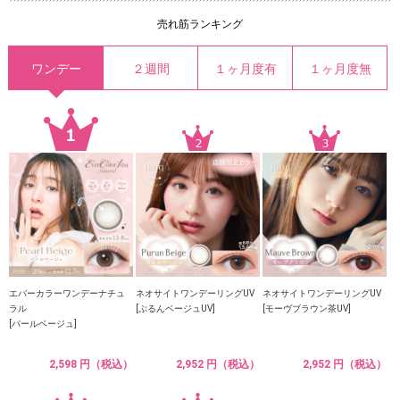
売れ筋ランキング
ワンデー
２週間
１ヶ月度有
１ヶ月度無
エバーカラーワンデーナチュ
ネオサイトワンデーリングUV
ネオサイトワンデーリングUV
ラル
[ぷるんベージュUV]
[モーヴブラウン茶UV]
[パールベージュ]
2,598 円（税込）
2,952 円（税込）
2,952 円（税込）