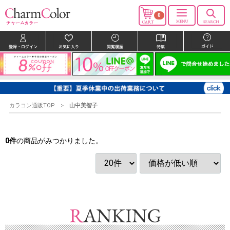
0
カラコン通販TOP
山中美智子
0
件
の商品がみつかりました。