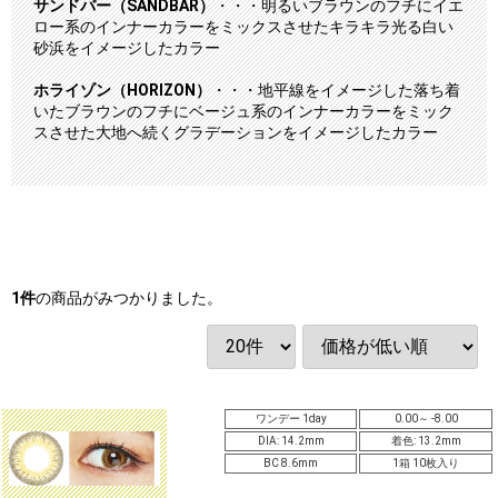
サンドバー（SANDBAR）
・・・明るいブラウンのフチにイエ
ロー系のインナーカラーをミックスさせたキラキラ光る白い
砂浜をイメージしたカラー
ホライゾン（HORIZON）
・・・地平線をイメージした落ち着
いたブラウンのフチにベージュ系のインナーカラーをミック
スさせた大地へ続くグラデーションをイメージしたカラー
1
件
の商品がみつかりました。
ワンデー 1day
0.00～ -8.00
DIA: 14.2mm
着色: 13.2mm
BC 8.6mm
1箱 10枚入り