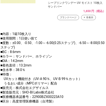
シーブリンクワンデー UV モイスト 10枚入
サンドバー
1,650 円（税込）
ブランドページ
非表示
■内容：1箱10枚入り
■使用期間：1日使い捨て
■度数：±0.00、-0.50、-1.00～-6.00(0.25ステップ)、-6.50～-8.00(0.50
ステップ)
■BC：8.6mm
■カラー：サンドバー、ホライゾン
■DIA：14.2mm
■着色直径：13.2mm
■含水率：38.0％
■特徴：
UVカット機能付き（UV-A 90％、UV-B 99％カット）
うるおい成分（MPCポリマー）配合
■販売元：株式会社エグザイルス
■製造販売元：SHO-BI Labo株式会社
■医療機器承認番号：22900BZX00223A10
■区分：高度管理医療機器（台湾製）