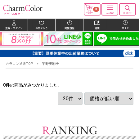
0
カラコン通販TOP
宇野実彩子
0
件
の商品がみつかりました。