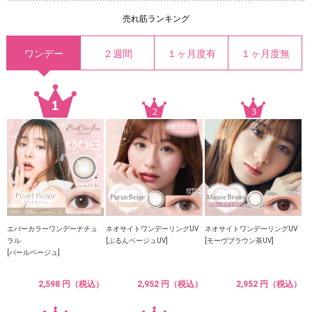
売れ筋ランキング
ワンデー
２週間
１ヶ月度有
１ヶ月度無
エバーカラーワンデーナチュ
ネオサイトワンデーリングUV
ネオサイトワンデーリングUV
ラル
[ぷるんベージュUV]
[モーヴブラウン茶UV]
[パールベージュ]
2,598 円（税込）
2,952 円（税込）
2,952 円（税込）