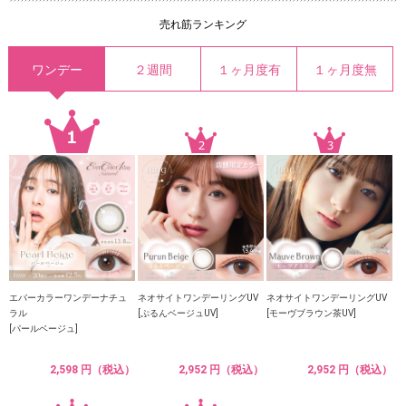
売れ筋ランキング
ワンデー
２週間
１ヶ月度有
１ヶ月度無
エバーカラーワンデーナチュ
ネオサイトワンデーリングUV
ネオサイトワンデーリングUV
ラル
[ぷるんベージュUV]
[モーヴブラウン茶UV]
[パールベージュ]
2,598 円（税込）
2,952 円（税込）
2,952 円（税込）