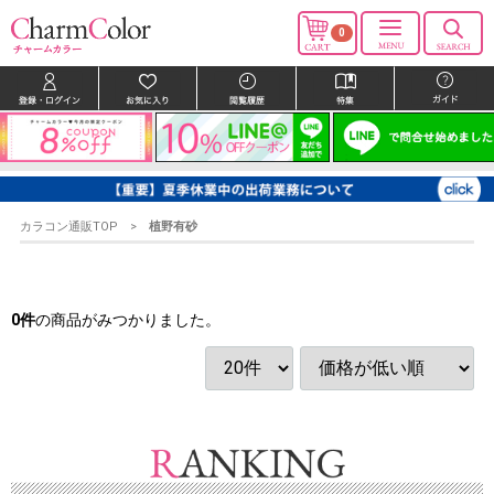
0
カラコン通販TOP
植野有砂
0
件
の商品がみつかりました。