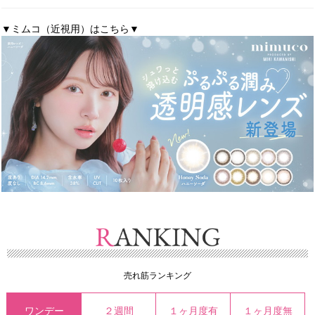
▼ミムコ（近視用）はこちら▼
売れ筋ランキング
ワンデー
２週間
１ヶ月度有
１ヶ月度無