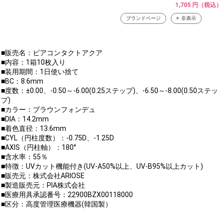
1,705 円（税込）
ブランドページ
非表示
■販売名：ピアコンタクトアクア
■内容：1箱10枚入り
■装用期間：1日使い捨て
■BC：8.6mm
■度数：±0.00、-0.50～-6.00(0.25ステップ)、-6.50～-8.00(0.50ステッ
プ)
■カラー：ブラウンフォンデュ
■DIA：14.2mm
■着色直径：13.6mm
■CYL（円柱度数）：-0.75D、-1.25D
■AXIS（円柱軸）：180°
■含水率：55％
■特徴：UVカット機能付き(UV-A50%以上、UV-B95%以上カット)
■販売元：株式会社ARIOSE
■製造販売元：PIA株式会社
■医療用具承認番号：22900BZX00118000
■区分：高度管理医療機器(韓国製）