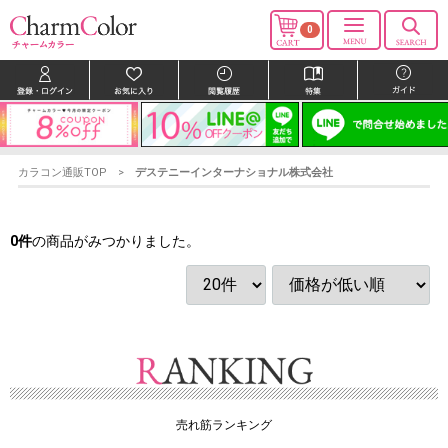
0
カラコン通販TOP
デステニーインターナショナル株式会社
0
件
の商品がみつかりました。
売れ筋ランキング