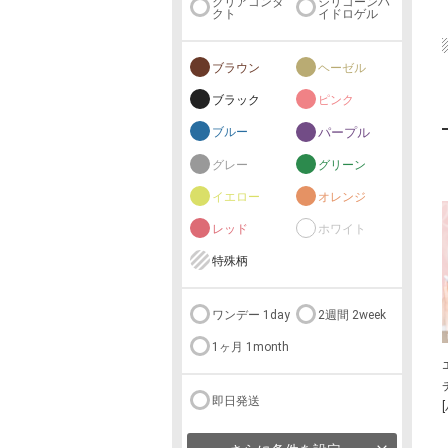
クリアコンタ
シリコーンハ
クト
イドロゲル
ブラウン
ヘーゼル
ブラック
ピンク
ブルー
パープル
グレー
グリーン
イエロー
オレンジ
レッド
ホワイト
特殊柄
ワンデー 1day
2週間 2week
1ヶ月 1month
即日発送