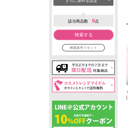
さらに条件を設定
0
該当商品数
点
検索する
検索条件リセット