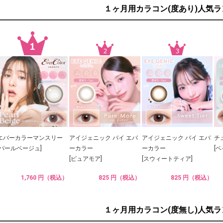
１ヶ月用カラコン(度あり)人気
エバーカラーマンスリー
アイジェニック バイ エバ
アイジェニック バイ エバ
チ
[パールベージュ]
ーカラー
ーカラー
[
[ピュアモア]
[スウィートティア]
1,760 円（税込）
825 円（税込）
825 円（税込）
１ヶ月用カラコン(度無し)人気