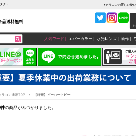
タクト
カラコンの正しい使い
全品送料無料
お
人気ワード
エバーカラー
水光レンズ
新作
カラコン通販TOP
【終売】ビーハートビー
0
件
の商品がみつかりました。