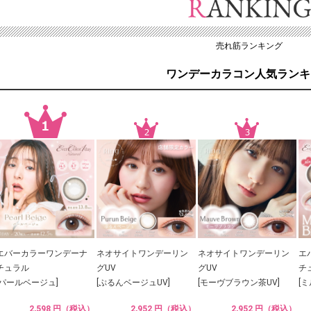
売れ筋ランキング
ワンデーカラコン人気ランキ
エバーカラーワンデーナ
ネオサイトワンデーリン
ネオサイトワンデーリン
エ
チュラル
グUV
グUV
チ
[パールベージュ]
[ぷるんベージュUV]
[モーヴブラウン茶UV]
[
2,598 円（税込）
2,952 円（税込）
2,952 円（税込）