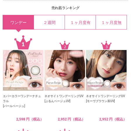
売れ筋ランキング
ワンデー
２週間
１ヶ月度有
１ヶ月度無
エバーカラーワンデーナチュ
ネオサイトワンデーリングUV
ネオサイトワンデーリングUV
ラル
[ぷるんベージュUV]
[モーヴブラウン茶UV]
[パールベージュ]
2,598 円（税込）
2,952 円（税込）
2,952 円（税込）