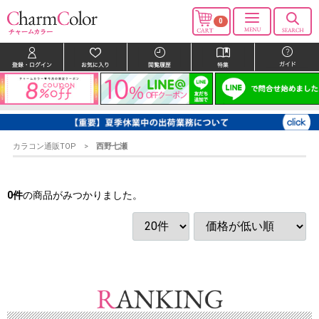
0
カラコン通販TOP
西野七瀬
0
件
の商品がみつかりました。