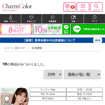
0
カラコン通販TOP
生見愛瑠
7
件
の商品がみつかりました。
ワンデー 1day
0.00～ -10.00
DIA: 14.2mm
着色: 13.4mm
BC 8.6mm
1箱 10枚入り