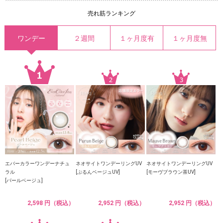
売れ筋ランキング
ワンデー
２週間
１ヶ月度有
１ヶ月度無
エバーカラーワンデーナチュ
ネオサイトワンデーリングUV
ネオサイトワンデーリングUV
ラル
[ぷるんベージュUV]
[モーヴブラウン茶UV]
[パールベージュ]
2,598 円（税込）
2,952 円（税込）
2,952 円（税込）