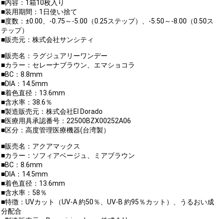
■内容：1箱10枚入り
■装用期間：1日使い捨て
■度数：±0.00、-0.75～-5.00（0.25ステップ）、-5.50～-8.00（0.50ス
テップ）
■販売元：株式会社サンシティ
■販売名：ラグジュアリーワンデー
■カラー：セレーナブラウン、エマショコラ
■BC：8.8mm
■DIA：14.5mm
■着色直径：13.6mm
■含水率：38.6％
■製造販売元：株式会社El Dorado
■医療用具承認番号：22500BZX00252A06
■区分：高度管理医療機器(台湾製）
■販売名：アクアマックス
■カラー：ソフィアベージュ、ミアブラウン
■BC：8.6mm
■DIA：14.5mm
■着色直径：13.6mm
■含水率：58％
■特徴：UVカット（UV-A 約50％、UV-B 約95％カット）、うるおい成
分配合