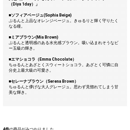
（Diya 1day）」
■ソフィアベージュ(Sophia Beige)
ぷるんと上品なオレンジベージュ。きゅるりと輝く守りたく
なる瞳。
■ミアブラウン(Mia Brown)
ぷるんと透明感のある水光感ブラウン。吸い込まれそうなビ
ー玉級の輝き。
■エマショコラ（Emma Chocolate）
ちゅるんとあざとくスウィートショコラ。あざとく可憐に自
分史上最大級の可愛さ。
■セレーナブラウン（Serena Brown）
ちゅるんと儚げな大人グレージュ。思わず見惚れてしまう甘
美な輝き。
4
件
の商品がみつかりました。