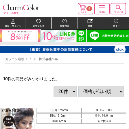
0
カラコン通販TOP
株式会社ベル
10
件
の商品がみつかりました。
1ヶ月 1month
0.00～ 0.00
DIA: 15.0mm
着色: 14.0mm
BC 8.6mm
1箱 2枚入り