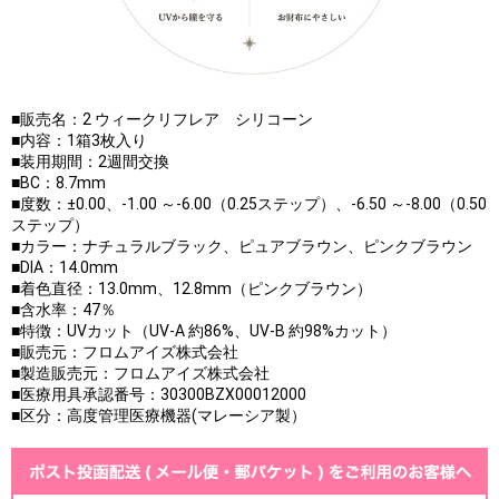
■販売名：2 ウィークリフレア シリコーン
■内容：1箱3枚入り
■装用期間：2週間交換
■BC：8.7mm
■度数：±0.00、-1.00 ～-6.00（0.25ステップ）、-6.50 ～-8.00（0.50
ステップ）
■カラー：ナチュラルブラック、ピュアブラウン、ピンクブラウン
■DIA：14.0mm
■着色直径：13.0mm、12.8mm（ピンクブラウン）
■含水率：47％
■特徴：UVカット（UV-A 約86%、UV-B 約98%カット）
■販売元：フロムアイズ株式会社
■製造販売元：フロムアイズ株式会社
■医療用具承認番号：30300BZX00012000
■区分：高度管理医療機器(マレーシア製）