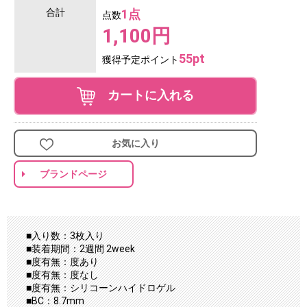
合計
1点
点数
1,100円
55pt
獲得予定ポイント
カートに入れる
お気に入り
ブランドページ
■入り数：3枚入り
■装着期間：2週間 2week
■度有無：度あり
■度有無：度なし
■度有無：シリコーンハイドロゲル
■BC：8.7mm