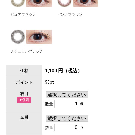
ピュアブラウン
ピンクブラウン
ナチュラルブラック
1,100 円（税込）
価格
ポイント
55pt
右目
※必須
数量
点
左目
数量
点