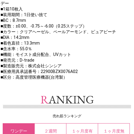
デー
■1箱10枚入
■装用期間：1日使い捨て
■BC：8.7mm
■度数：±0.00、-0.75～-6.00（0.25ステップ）
■カラー：クリアヘーゼル、ペールアーモンド、ピュアピーチ
■DIA：14.2mm
■着色直径：13.3mm
■含水率：55.0％
■機能：モイスト成分配合、UVカット
■発売元：D-trade
■製造販売元：株式会社シンシア
■医療用具承認番号：22900BZX0076A02
■区分：高度管理医療機器(台湾製）
売れ筋ランキング
ワンデー
２週間
１ヶ月度有
１ヶ月度無