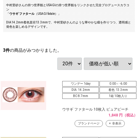
中村里砂さんの持つ世界観とUSAGIの持つ世界観をリンクさせた完全プロデュースカラコ
ン
「
ウサギ ファタール
（USAGI fatale）」
DIA14.2mm着色直径13.3mmで、中村里砂さんのような華やかな瞳を作りつつ、透明感と
発色を楽しめるデザインです。
3
件
の商品がみつかりました。
ワンデー 1day
0.00～ -6.00
DIA: 14.2mm
着色: 13.3mm
BC 8.7mm
1箱 10枚入り
ウサギ ファタール 10枚入 ピュアピーチ
1,848 円（税込）
ブランドページ
非表示