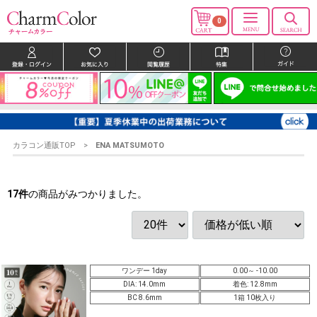
0
カラコン通販TOP
ENA MATSUMOTO
17
件
の商品がみつかりました。
ワンデー 1day
0.00～ -10.00
DIA: 14.0mm
着色: 12.8mm
BC 8.6mm
1箱 10枚入り