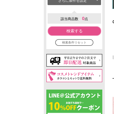
さらに条件を設定
0
該当商品数
点
検索する
検索条件リセット