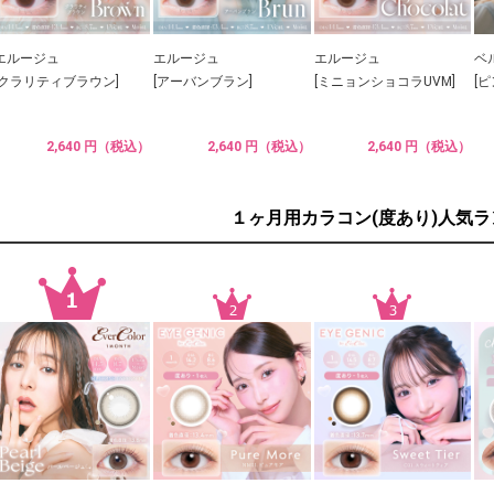
エルージュ
エルージュ
エルージュ
ベ
[クラリティブラウン]
[アーバンブラン]
[ミニョンショコラUVM]
[
2,640 円（税込）
2,640 円（税込）
2,640 円（税込）
１ヶ月用カラコン(度あり)人気