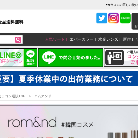
カラコンの正しい使い
全品送料無料
お
人気ワード
エバーカラー
水光レンズ
新作
カラコン通販TOP
ロムアンド