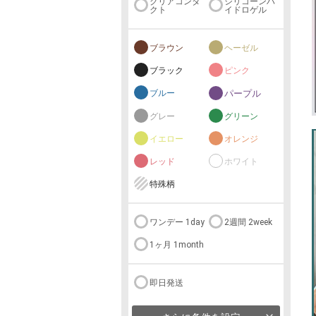
クリアコンタ
シリコーンハ
クト
イドロゲル
ブラウン
ヘーゼル
ブラック
ピンク
ブルー
パープル
グレー
グリーン
イエロー
オレンジ
レッド
ホワイト
特殊柄
ワンデー 1day
2週間 2week
1ヶ月 1month
即日発送