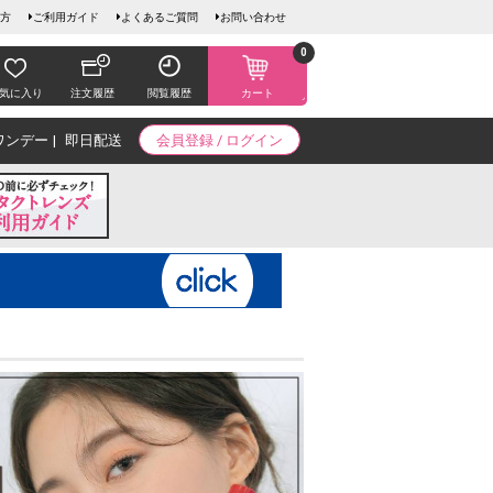
方
ご利用ガイド
よくあるご質問
お問い合わせ
0
気に入り
注文履歴
閲覧履歴
カート
ワンデー
即日配送
会員登録 / ログイン