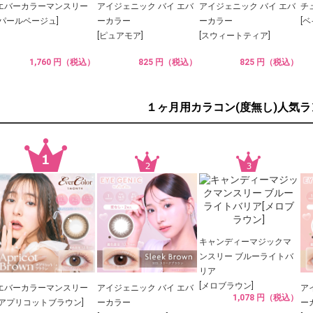
エバーカラーマンスリー
アイジェニック バイ エバ
アイジェニック バイ エバ
チ
[パールベージュ]
ーカラー
ーカラー
[
[ピュアモア]
[スウィートティア]
1,760 円（税込）
825 円（税込）
825 円（税込）
１ヶ月用カラコン(度無し)人気
キャンディーマジックマ
ンスリー ブルーライトバ
リア
[メロブラウン]
エバーカラーマンスリー
アイジェニック バイ エバ
ア
1,078 円（税込）
[アプリコットブラウン]
ーカラー
ー