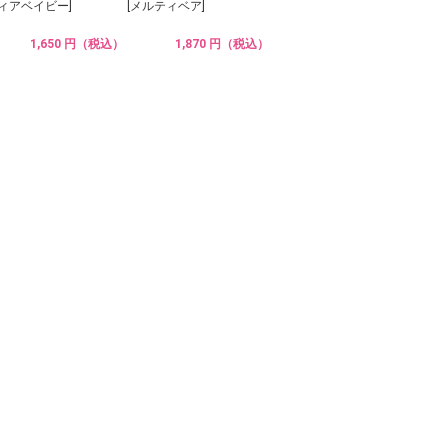
ディアベイビー]
[メルティベア]
1,650 円（税込）
1,870 円（税込）