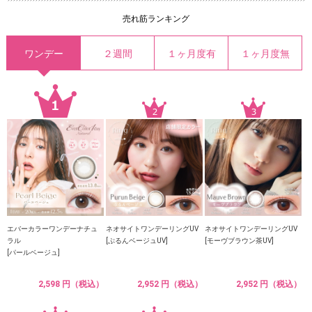
売れ筋ランキング
ワンデー
２週間
１ヶ月度有
１ヶ月度無
エバーカラーワンデーナチュ
ネオサイトワンデーリングUV
ネオサイトワンデーリングUV
ラル
[ぷるんベージュUV]
[モーヴブラウン茶UV]
[パールベージュ]
2,598 円（税込）
2,952 円（税込）
2,952 円（税込）