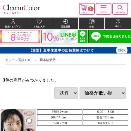
0
カラコン通販TOP
岡本結芽乃
3
件
の商品がみつかりました。
2週間 2week
0.00～ -8.00
DIA: 14.0mm
着色: 12.8mm
BC 8.7mm
1箱 3枚入り