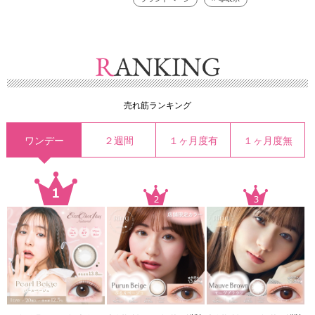
売れ筋ランキング
ワンデー
２週間
１ヶ月度有
１ヶ月度無