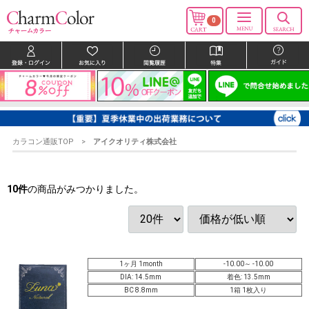
0
カラコン通販TOP
アイクオリティ株式会社
10
件
の商品がみつかりました。
1ヶ月 1month
-10.00～ -10.00
DIA: 14.5mm
着色: 13.5mm
BC 8.8mm
1箱 1枚入り