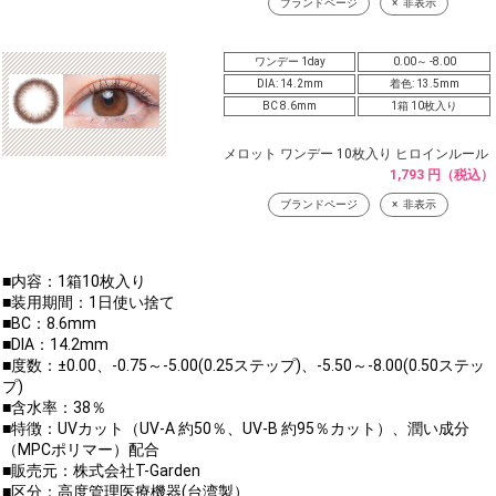
ブランドページ
非表示
ワンデー 1day
0.00～ -8.00
DIA: 14.2mm
着色: 13.5mm
BC 8.6mm
1箱 10枚入り
メロット ワンデー 10枚入り ヒロインルール
1,793 円（税込）
ブランドページ
非表示
■内容：1箱10枚入り
■装用期間：1日使い捨て
■BC：8.6mm
■DIA：14.2mm
■度数：±0.00、-0.75～-5.00(0.25ステップ)、-5.50～-8.00(0.50ステッ
プ)
■含水率：38％
■特徴：UVカット（UV-A 約50％、UV-B 約95％カット）、潤い成分
（MPCポリマー）配合
■販売元：株式会社T-Garden
■区分：高度管理医療機器(台湾製）