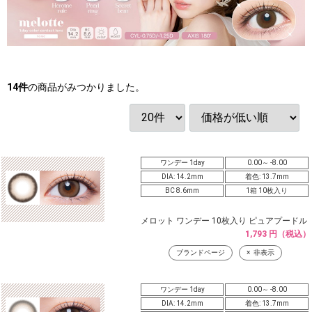
14
件
の商品がみつかりました。
ワンデー 1day
0.00～ -8.00
DIA: 14.2mm
着色: 13.7mm
BC 8.6mm
1箱 10枚入り
メロット ワンデー 10枚入り ピュアプードル
1,793 円（税込）
ブランドページ
非表示
ワンデー 1day
0.00～ -8.00
DIA: 14.2mm
着色: 13.7mm