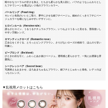
軽やかなコーラルの甘さを加え、たちまち柔らかな美人顔に。パフのようなふんわりとし
たフチでシーンを選ばない２色のブラウンカラー。
パールリング（Pearl ring）
キレイと色気のいいとこ取り、夢中にさせる細フチベージュ。細めのくっきりフチにベー
ジュカラーを瞳になじみやすいデザインに。
ヒロインルール（Heroine rule）
誰もがヒロイン、うるうるナチュラルブラウン。いつもよりうるっと見せる、普段使いし
やすい万能レンズ。
ロマンティックローズ（Romantic rose）
乙女心をくすぐる、とろっとピンクブラウン。さりげないローズの色味で、ほんのり甘い
印象に。
ビーブロンド（Be blond）
ひときわ目を引く、ふわっとあか抜けベージュ。透明感と柔らかさで、一気にお洒落な雰
囲気に。
シークレットベア（Secret bear）
写真映えもおまかせ、ほろあまちゅるんブラウン。細フチとじゅわっと発色、レディのば
っちりレンズ。
▼乱視用メロットはこちら