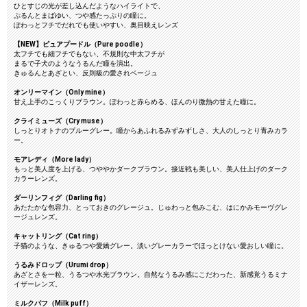
ひとすじの光が差し込んだようなハイライトで、
ぷるんとまばゆい、つや感たっぷりの瞳に。
ぽわっとフチでだれでも使いやすい、奥目映えレンズ
【NEW】ピュアプードル（Pure poodle）
太フチでも細フチでもない、不規則な中太フチが
まるで子犬のようなうるんだ瞳を演出。
きゅるんとあざとい、反則級の愛されベージュ
オンリーマイン（Only mine）
甘え上手のこっくりブラウン。ぽわっと赤らめる、ほんのり微熱の甘えた瞳に。
クライミューズ（Cry muse）
しっとりオトナのブルーグレー。瞳からあふれるみずみずしさ、大人のしっとり青みカラ
ー。
モアレディ（More lady）
もっと美人度を上げる、つややかダークブラウン。接近戦も美しい、美人仕上げのダーク
カラーレンズ。
ダーリンフィグ（Darling fig）
あたたかな包容力、とっておきのグレージュ。じゅわっと包みこむ、はにかみモーヴグレ
ージュレンズ。
キャットリング（Cat ring）
子猫のような、きゅるつや愛嬌グレー。淡いグレーカラーでほっとけない愛おしい瞳に。
うるみドロップ（Urumi drop）
あざとさを一粒、うるつや水光ブラウン。自然なうるみ感にこだわった、新感覚うるミナ
イザーレンズ。
ミルクパフ（Milk puff）