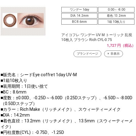
ワンデー 1day
0.00～ -8.00
DIA: 14.2mm
着色: 13.2mm
BC 8.6mm
1箱 10枚入り
アイコフレ ワンデー UV M トーリック 乱視
10枚入 ブラウン Rich CYL-0.75
1,727 円（税込）
ブランドページ
非表示
■販売名：シードEye coffret 1day UV-M
■1箱10枚入り
■装用期間：1日使い捨て
■BC：8.6mm
■度数：±0.00D、-0.25D～-6.00D（0.25Dステップ）、-6.50D～-8.00D
（0.50Dステップ）
■カラー：Rich Make（リッチメイク）、スウィーティーメイク
■DIA：14.2mm
■着色直径：13.2mm（リッチメイク）、13.5mm（スウィーティーメ
イク）
■円柱度数(CYL)：-0.75D、-1.25D