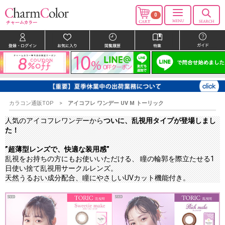
0
カラコン通販TOP
アイコフレ ワンデー UV M トーリック
人気のアイコフレワンデーから
ついに、乱視用タイプが登場しまし
た！
”超薄型レンズで、快適な装用感”
乱視をお持ちの方にもお使いいただける、 瞳の輪郭を際立たせる1
日使い捨て乱視用サークルレンズ。
天然うるおい成分配合、瞳にやさしいUVカット機能付き。