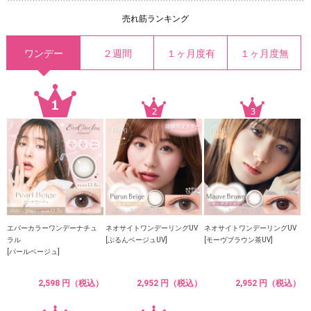
売れ筋ランキング
ワンデー
２週間
１ヶ月度有
１ヶ月度無
エバーカラーワンデーナチュ
ネオサイトワンデーリングUV
ネオサイトワンデーリングUV
ラル
[ぷるんベージュUV]
[モーヴブラウン茶UV]
[パールベージュ]
2,598 円（税込）
2,952 円（税込）
2,952 円（税込）